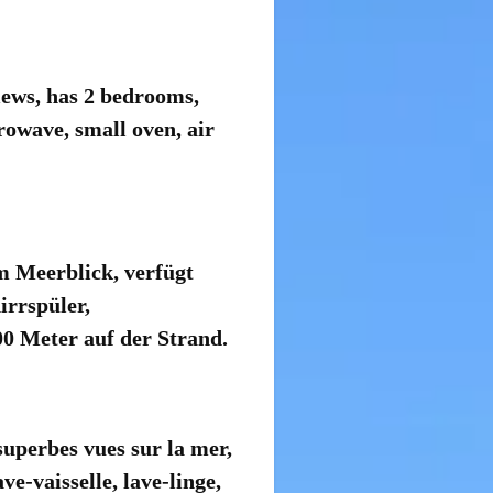
iews
,
has 2
bedrooms,
rowave, small
oven
,
air
m Meerblick
,
verfügt
irrspüler,
00 Meter
auf
der Strand.
superbes
vues sur la mer
,
ave-vaisselle
,
lave-linge,