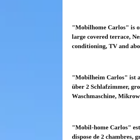
"
Mobilhome
Carlos"
is 
large covered terrace,
Ne
conditioning, TV
and abo
"
Mobilheim
Carlos
"
ist
über 2 Schlafzimmer
,
gro
Waschmaschine, Mikrowe
"
Mobil-home
Carlos
"
es
dispose de 2
chambres,
g