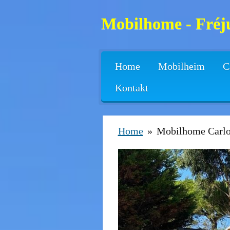
Zum
Mobilhome - Fréju
Hauptinhalt
springen
Home
Mobilheim
C
Kontakt
Home
»
Mobilhome Carlo