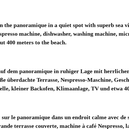
on the
panoramique
in a quiet spot
with
superb
sea v
spresso
machine
, dishwasher,
washing machine
, mic
ut 400
meters to
the beach.
auf dem
panoramique
in ruhiger Lage
mit herrliche
ße überdachte Terrasse
,
Nespresso-Maschine
, Gesch
lle
, kleiner Backofen
,
Klimaanlage, TV
und
etwa 4
t
sur le
panoramique
dans un endroit calme
avec de 
rande terrasse couverte
,
machine à café Nespresso
,
l