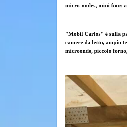
micro-ondes
,
mini four
,
a
"
Mobil
Carlos
" è
sulla
p
camere da letto
, ampio t
microonde
,
piccolo forno