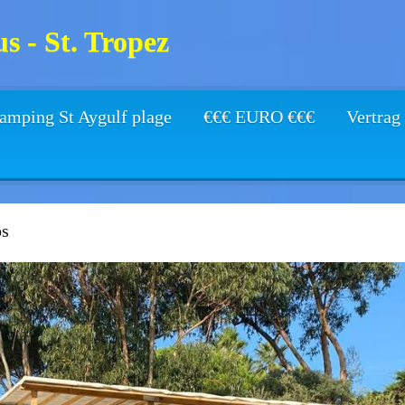
s - St. Tropez
amping St Aygulf plage
€€€ EURO €€€
Vertrag
s