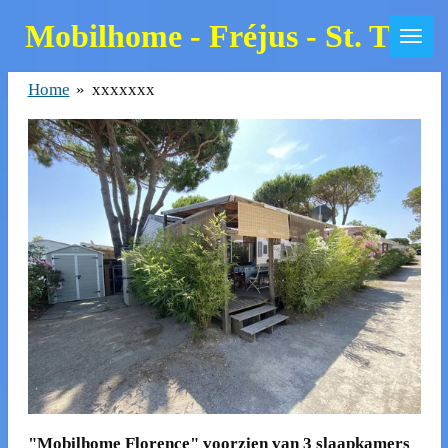
Zum
Mobilhome - Fréjus - St. Trop
Hauptinhalt
springen
Home
»
xxxxxxx
"Mobilhome Florence" voorzien van 3 slaapkamers