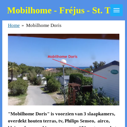
Zum
Mobilhome - Fréjus - St. Trop
Hauptinhalt
springen
Home
»
Mobilhome Doris
"Mobilhome Doris" is voorzien van 3 slaapkamers,
overdekt houten terras, tv,
Philips Senseo
, airco,