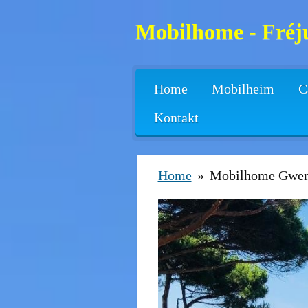
Zum
Mobilhome - Fréju
Hauptinhalt
springen
Home
Mobilheim
C
Kontakt
Home
»
Mobilhome Gwe