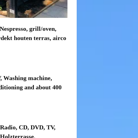
espresso, grill/oven,
dekt houten terras, airco
V, Washing machine,
ditioning and about 400
 Radio, CD, DVD, TV,
Holzterrasse,