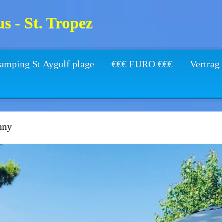
s - St. Tropez
amping St Aygulf plage
€€€ EURO €€€
Vertrag
nny