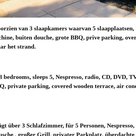
zien van 3 slaapkamers waarvan 5 slaapplaatsen, N
chine, buiten douche, grote BBQ, prive parking, over
ar het strand.
bedrooms, sleeps 5, Nespresso, radio, CD, DVD, T
Q, private parking, covered wooden terrace, air con
t über 3 Schlafzimmer, für 5 Personen, Nespresso,
he , großer Grill, privater Parkplatz, überdachte 