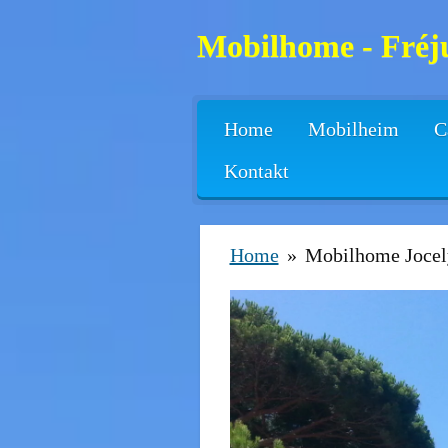
Zum
Mobilhome - Fréju
Hauptinhalt
springen
Home
Mobilheim
C
Kontakt
Home
»
Mobilhome Jocel