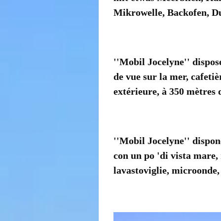
Mikrowelle
, Backofen,
Du
''
Mobil
Jocelyne
''
dispos
de
vue sur la mer
, cafetiè
extérieure
,
à 350 mètres 
'
'
Mobil
Jocelyne
'
'
dispon
con un
po 'di
vista mare
,
lavastoviglie,
microonde