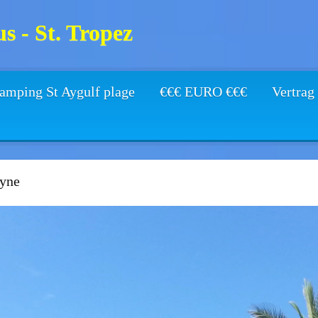
s - St. Tropez
amping St Aygulf plage
€€€ EURO €€€
Vertrag
yne