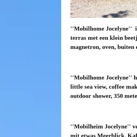
''Mobilhome Jocelyne'' i
terras met een klein beetj
magnetron, oven, buiten 
''
Mobilhome
Jocelyne
''
h
little
sea
view
, coffee ma
outdoor shower,
350 mete
''
Mobilheim
Jocelyne
''
v
mit etwas
Meerblick
, Ka