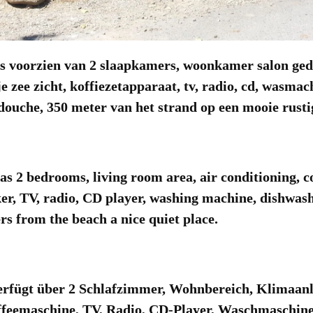
s voorzien van 2 slaapkamers, woonkamer salon gede
e zee zicht, koffiezetapparaat, tv, radio, cd, wasmac
douche, 350 meter van het strand op een mooie rustig
as 2
bedrooms, living
room
area
, air conditioning, 
ker,
TV, radio
, CD player,
washing machine
, dishwas
rs from
the beach
a nice quiet
place
.
erfügt über 2 Schlafzimmer
, Wohnbereich, Klimaan
ffeemaschine,
TV, Radio,
CD-Player,
Waschmaschine,