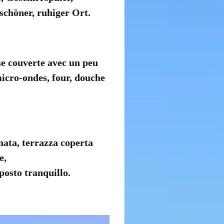
 schöner, ruhiger
Ort
.
se couverte
avec un peu
icro-ondes
,
four
,
douche
nata
,
terrazza coperta
e
,
posto tranquillo
.