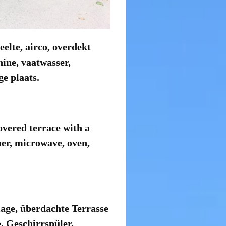
elte, airco, overdekt
hine, vaatwasser,
e plaats.
covered terrace
with a
her, microwave, oven,
lage,
überdachte Terrasse
 Geschirrspüler,