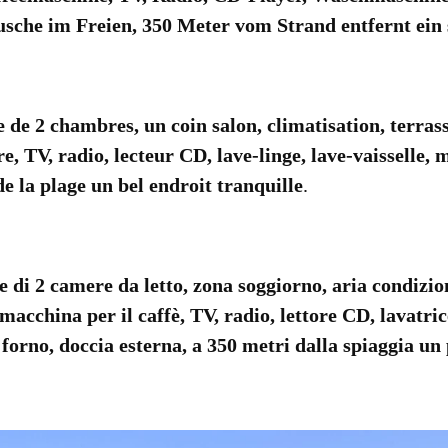
sche im Freien,
350
Meter vom Strand entfernt
ein
e de 2
chambres,
un coin salon
,
climatisation
,
terras
re,
TV, radio
,
lecteur CD,
lave-linge,
lave-vaisselle,
m
de
la plage
un
bel endroit tranquille
.
e di 2
camere da letto,
zona soggiorno
,
aria condizio
macchina per il caffè
,
TV, radio
,
lettore CD
,
lavatric
,
forno
,
doccia esterna
,
a 350
metri dalla spiaggia
un