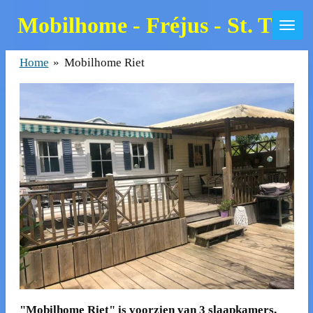
Zum
Mobilhome - Fréjus - St. Trop
Hauptinhalt
springen
Home
»
Mobilhome Riet
"Mobilhome Riet" is voorzien van 3 slaapkamers,