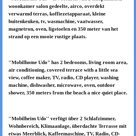
woonkamer salon gedeelte, airco, overdekt
verwarmd terras, koffiezetapparaat, kleine
buitenkeuken, tv, wasmachine, vaatwasser,
magnetron, oven, ligstoelen en 350 meter van het
strand op een mooie rustige plaats.
''
Mobilhome
Udo"
has 2
bedrooms, living
room
area
,
air conditioning, covered terrace
with a little
sea
view
, coffee maker,
TV, radio
, CD player,
washing
machine
, dishwasher, microwave, oven, outdoor
shower,
350 meters from
the beach
a nice quiet
place
.
''
Mobilheim
Udo
''
verfügt über 2 Schlafzimmer
,
Wohnbereich, Klimaanlage,
überdachte Terrasse
mit
etwas
Meerblick
, Kaffeemaschine,
TV, Radio,
CD-