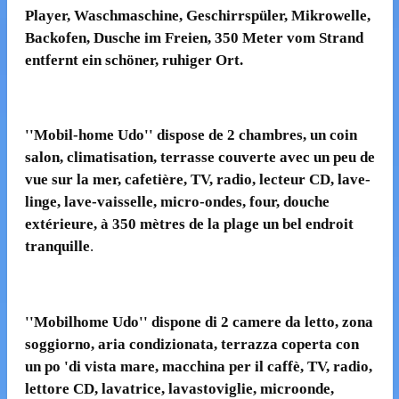
Player,
Waschmaschine, Geschirrspüler, Mikrowelle
,
Backofen,
Dusche im Freien,
350
Meter vom Strand
entfernt
ein schöner, ruhiger
Ort
.
''
Mobil-home Udo
''
dispose de 2
chambres,
un coin
salon
,
climatisation
,
terrasse couverte
avec un peu de
vue sur la mer
, cafetière,
TV, radio
,
lecteur CD,
lave-
linge,
lave-vaisselle,
micro-ondes
,
four
,
douche
extérieure
,
à 350 mètres de
la plage
un
bel endroit
tranquille
.
'
'
Mobilhome
Udo
'
'
dispone di 2
camere da letto,
zona
soggiorno
,
aria condizionata
,
terrazza coperta
con
un
po 'di
vista mare
,
macchina per il caffè
,
TV, radio
,
lettore CD
,
lavatrice
, lavastoviglie,
microonde
,