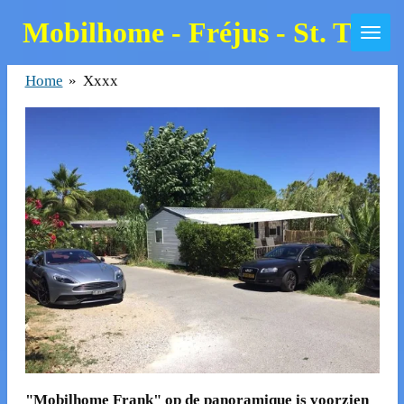
Zum
Mobilhome - Fréjus - St. Trop
Hauptinhalt
springen
Home
»
Xxxx
"Mobilhome Frank" op de panoramique is voorzien