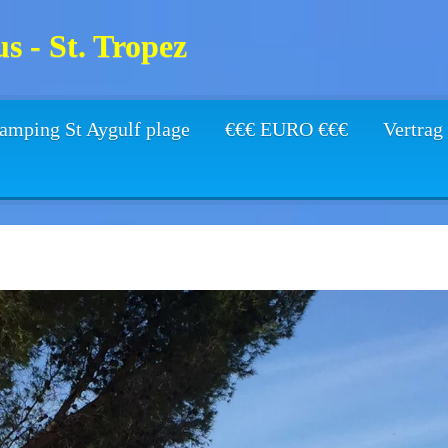
s - St. Tropez
amping St Aygulf plage
€€€ EURO €€€
Vertrag