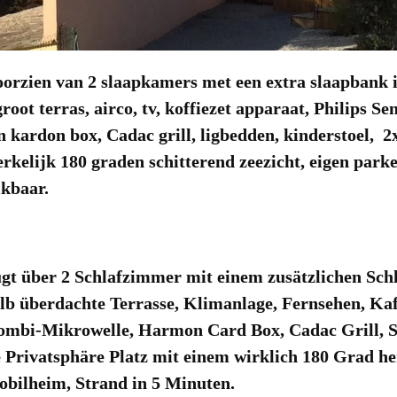
rzien van 2 slaapkamers met een extra slaapbank 
root terras, airco, tv, koffiezet apparaat, Philips Se
ardon box, Cadac grill, ligbedden, kinderstoel, 2x 
erkelijk 180 graden schitterend zeezicht, eigen park
ikbaar.
t über 2 Schlafzimmer mit einem zusätzlichen Sc
b überdachte Terrasse, Klimanlage, Fernsehen, Kaf
ombi-Mikrowelle, Harmon Card Box, Cadac Grill, S
e Privatsphäre Platz mit einem wirklich 180 Grad he
obilheim, Strand in 5 Minuten.