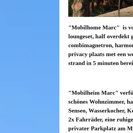
"Mobilhome Marc" is voo
loungeset, half overdekt g
combimagnetron, harmon k
privacy plaats met een w
strand in 5 minuten bere
"Mobilheim Marc" verfüg
schönes Wohnzimmer, hal
Senseo, Wasserkocher, K
2x Fahrräder, eine ruhig
privater Parkplatz am M