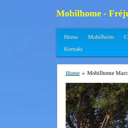
Zum
Mobilhome - Fréju
Hauptinhalt
springen
Home
Mobilheim
C
Kontakt
Home
»
Mobilhome Marc