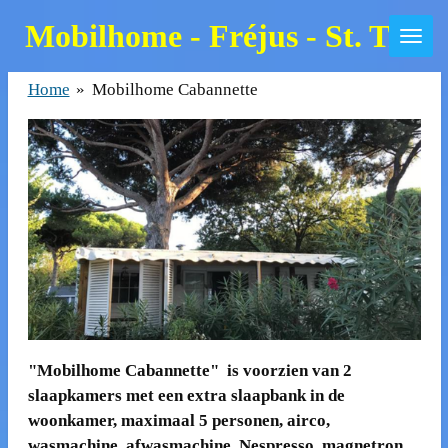
Zum
Mobilhome - Fréjus - St. Trop
Hauptinhalt
springen
Home
»
Mobilhome Cabannette
"Mobilhome Cabannette" is voorzien van 2
slaapkamers met een extra slaapbank in de
woonkamer, maximaal 5 personen, airco,
wasmachine, afwasmachine, Nespresso, magnetron,